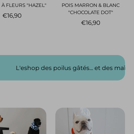
À FLEURS "HAZEL"
POIS MARRON & BLANC
"CHOCOLATE DOT"
€16,90
€16,90
us gâtés... et des maîtres ruinés !