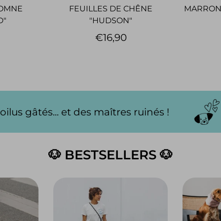
TOMNE
FEUILLES DE CHÊNE
MARRON 
D"
"HUDSON"
€16,90
aîtres ruinés !
L'eshop des poil
🐶 BESTSELLERS 🐶