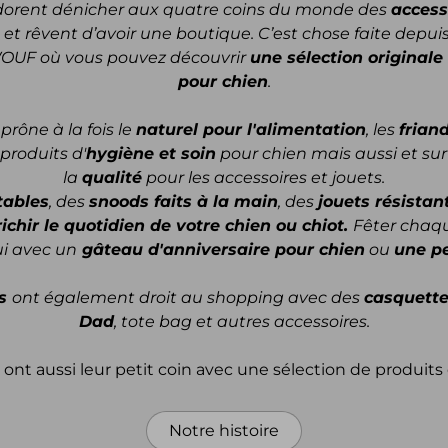
dorent dénicher aux quatre coins du monde des
access
et rêvent d’avoir une boutique. C’est chose faite depui
WOUF où vous pouvez découvrir
une sélection originale 
pour chien
.
ône à la fois le
naturel pour l'alimentation
, les
frian
 produits d'
hygiène et soin
pour chien mais aussi et surt
la
qualité
pour les accessoires et jouets.
tables
, des
snoods faits à la main
, des
jouets résistan
ichir le quotidien de votre chien ou chiot.
Fêter chaqu
ui avec un
gâteau d'anniversaire pour chien
ou
une pe
rs
ont également droit au shopping avec des
casquett
Dad
, tote bag et autres accessoires.
ont aussi leur petit coin avec une sélection de produits 
Notre histoire