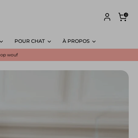
🛒
0
Panier
POUR CHAT
À PROPOS
rop wouf