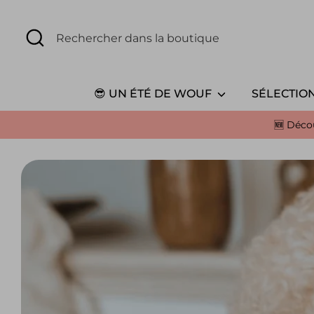
Passer
au
🔎
Rechercher
contenu
Recherche
dans
la
boutique
😎 UN ÉTÉ DE WOUF
SÉLECTIO
🆕 Déco