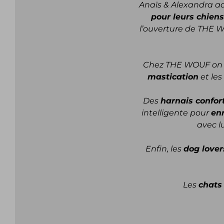
Anaïs & Alexandra a
pour leurs chiens
l’ouverture de THE 
Chez THE WOUF on pr
mastication
et les
Des
harnais confor
intelligente pour
enr
avec l
Enfin, les
dog love
Les
chats