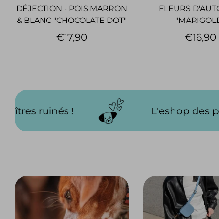
DÉJECTION - POIS MARRON
FLEURS D'AU
& BLANC "CHOCOLATE DOT"
"MARIGOL
€17,90
€16,90
L'eshop des poilus gâtés... et des m